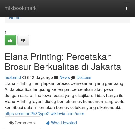
Home
mixbookmark
Togg
navi
Home
1
Elana Printing: Percetakan
Brosur Berkualitas di Jakarta
husband
642 days ago
News
Discuss
Elana Printing menyiapkan proses pemesanan yang gampang.
Anda bisa tiba langsung ke tempat percetakan atau pesan
dengan cara online lewat basis yang disajikan. Tidak hanya itu,
Elana Printing layani dialog bentuk untuk konsumen yang perlu
kontribusi dalam tentukan bentuk cetakan yang dikehendaki.
https://easton2h33ype2.wikievia.com/user
Comments
Who Upvoted