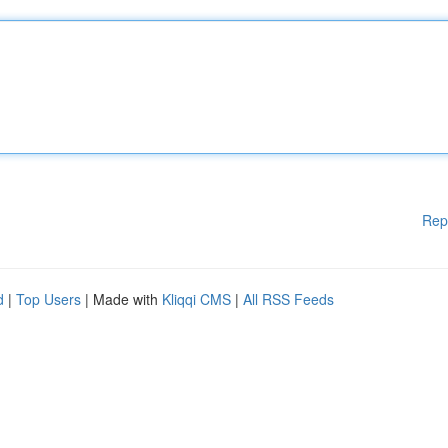
Rep
d
|
Top Users
| Made with
Kliqqi CMS
|
All RSS Feeds