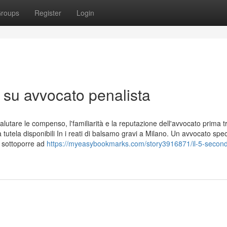
roups
Register
Login
 su avvocato penalista
tare le compenso, l'familiarità e la reputazione dell'avvocato prima t
 tutela disponibili In i reati di balsamo gravi a Milano. Un avvocato spec
, sottoporre ad
https://myeasybookmarks.com/story3916871/il-5-second