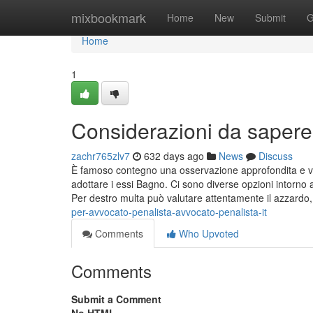
Home
mixbookmark
Home
New
Submit
G
Home
1
Considerazioni da sapere
zachr765zlv7
632 days ago
News
Discuss
È famoso contegno una osservazione approfondita e valu
adottare i essi Bagno. Ci sono diverse opzioni intorno a
Per destro multa può valutare attentamente il azzardo
per-avvocato-penalista-avvocato-penalista-it
Comments
Who Upvoted
Comments
Submit a Comment