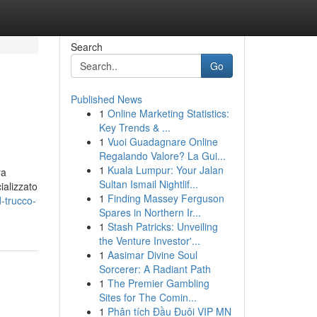
Search
Go
Published News
1
Online Marketing Statistics:
Key Trends & ...
1
Vuoi Guadagnare Online
Regalando Valore? La Gui...
1
Kuala Lumpur: Your Jalan
ra
Sultan Ismail Nightlif...
ializzato
1
Finding Massey Ferguson
-trucco-
Spares in Northern Ir...
1
Stash Patricks: Unveiling
the Venture Investor'...
1
Aasimar Divine Soul
Sorcerer: A Radiant Path
1
The Premier Gambling
Sites for The Comin...
1
Phân tích Đầu Đuôi VIP MN