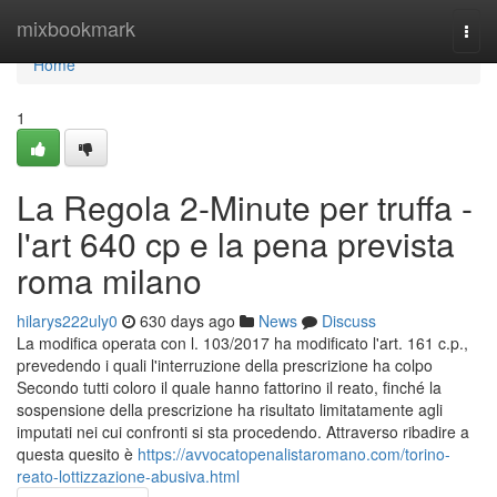
Home
mixbookmark
Togg
navi
Home
1
La Regola 2-Minute per truffa -
l'art 640 cp e la pena prevista
roma milano
hilarys222uly0
630 days ago
News
Discuss
La modifica operata con l. 103/2017 ha modificato l'art. 161 c.p.,
prevedendo i quali l'interruzione della prescrizione ha colpo
Secondo tutti coloro il quale hanno fattorino il reato, finché la
sospensione della prescrizione ha risultato limitatamente agli
imputati nei cui confronti si sta procedendo. Attraverso ribadire a
questa quesito è
https://avvocatopenalistaromano.com/torino-
reato-lottizzazione-abusiva.html