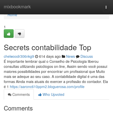
Home
mixbookmark
Togg
navi
Home
1
Secrets contabilidade Top
chelwoodr306nkg9
614 days ago
News
Discuss
É importante lembrar qual o Conselho de Psicologia liberou
consultas utilizando psicólogos on-line, Assim sendo você possui
maiores possibilidades por encontrar um profissional que Muito
mais se adeque ao seu caso. A contabilidade digital é uma das
formas Ainda mais atuais do exercer a profissão do contador. Ela
é 1
https://aaronc610ppm2.bloguerosa.com/profile
Comments
Who Upvoted
Comments