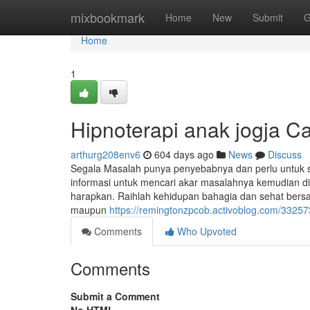
Home
mixbookmark
Home
New
Submit
G
Home
1
Hipnoterapi anak jogja C
arthurg208env6
604 days ago
News
Discuss
Segala Masalah punya penyebabnya dan perlu untuk 
informasi untuk mencari akar masalahnya kemudian di
harapkan. Raihlah kehidupan bahagia dan sehat bers
maupun
https://remingtonzpcob.activoblog.com/33257
Comments
Who Upvoted
Comments
Submit a Comment