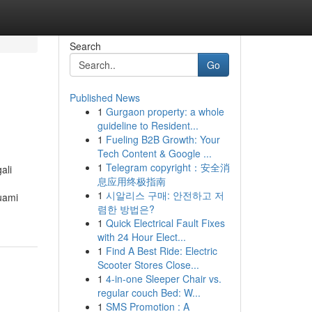
Search
Go
Published News
1
Gurgaon property: a whole
guideline to Resident...
1
Fueling B2B Growth: Your
Tech Content & Google ...
1
Telegram copyright：安全消
ali
息应用终极指南
1
시알리스 구매: 안전하고 저
uami
렴한 방법은?
1
Quick Electrical Fault Fixes
with 24 Hour Elect...
1
Find A Best Ride: Electric
Scooter Stores Close...
1
4-in-one Sleeper Chair vs.
regular couch Bed: W...
1
SMS Promotion : A