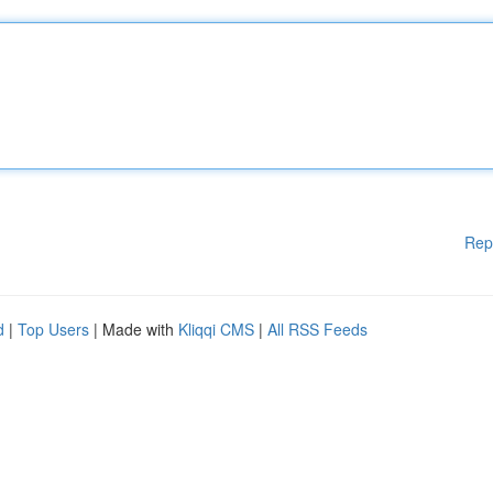
Rep
d
|
Top Users
| Made with
Kliqqi CMS
|
All RSS Feeds