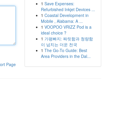
1
Save Expenses:
Refurbished Inkjet Devices ...
1
Coastal Development in
Mobile , Alabama: A ...
1
VOOPOO VRIZZ Pod is a
ideal choice ?
1
가평빠지: 짜릿함과 청량함
이 넘치는 더운 천국
1
The Go-To Guide: Best
Area Providers in the Dal...
ort Page