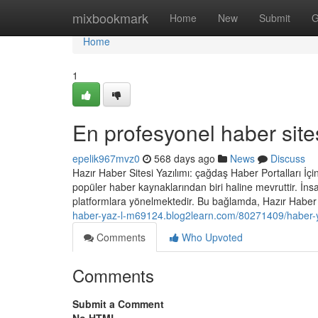
Home
mixbookmark
Home
New
Submit
G
Home
1
En profesyonel haber sites
epelik967mvz0
568 days ago
News
Discuss
Hazır Haber Sitesi Yazılımı: çağdaş Haber Portalları İç
popüler haber kaynaklarından biri haline mevruttir. İnsan
platformlara yönelmektedir. Bu bağlamda, Hazır Haber si
haber-yaz-l-m69124.blog2learn.com/80271409/haber-ya
Comments
Who Upvoted
Comments
Submit a Comment