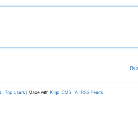
Rep
d
|
Top Users
| Made with
Kliqqi CMS
|
All RSS Feeds