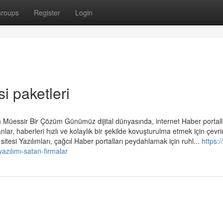
roups
Register
Login
i paketleri
in Müessir Bir Çözüm Günümüz dijital dünyasında, internet Haber portall
lar, haberleri hızlı ve kolaylık bir şekilde kovuşturulma etmek için çevri
tesi Yazılımları, çağcıl Haber portalları peydahlamak için ruhl...
https:/
zılımı-satan-firmalar