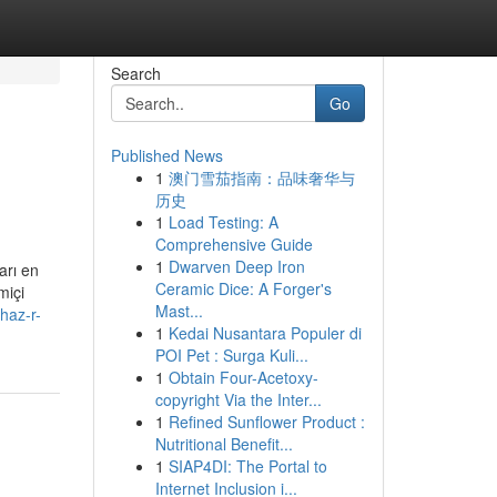
Search
Go
Published News
1
澳门雪茄指南：品味奢华与
历史
1
Load Testing: A
Comprehensive Guide
1
Dwarven Deep Iron
arı en
Ceramic Dice: A Forger's
miçi
Mast...
/haz-r-
1
Kedai Nusantara Populer di
POI Pet : Surga Kuli...
1
Obtain Four-Acetoxy-
copyright Via the Inter...
1
Refined Sunflower Product :
Nutritional Benefit...
1
SIAP4DI: The Portal to
Internet Inclusion i...