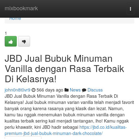
Home
mixbookmark
Togg
navi
Home
1
JBD Jual Bubuk Minuman
Vanilla dengan Rasa Terbaik
Di Kelasnya!
john0n8t0vr9
566 days ago
News
Discuss
JBD Jual Bubuk Minuman Vanilla dengan Rasa Terbaik Di
Kelasnya! Jual bubuk minuman varian vanilla telah menjadi favorit
banyak orang karena rasanya yang klasik dan lezat. Namun,
kamu tau nggak menemukan bubuk minuman vanilla dengan
kualitas terbaik sering kali menjadi tantangan, lho! Kamu nggak
perlu khawatir, kini JBD hadir sebagai
https://jbd.co.id/kualitas-
premium-jbd-jual-bubuk-minuman-dark-chocolate/