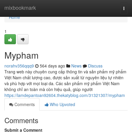
Home
mixbookmark
Togg
navi
Home
1
Mypham
norahv356qqq9
564 days ago
News
Discuss
Trang web này chuyên cung cấp thông tin và sản phẩm mỹ phẩm
Việt Nam chất lượng cao, được sản xuất từ nguyên liệu tự nhiên
và phù hợp với mọi loại da. Các sản phẩm mỹ phẩm Việt Nam
không chỉ an toàn mà còn hiệu quả, giúp người
https://lamdepantoan92604.thekatyblog.com/31321307/mypham
Comments
Who Upvoted
Comments
Submit a Comment