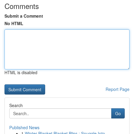
Comments
Submit a Comment
No HTML
HTML is disabled
Report Page
Search
Go
Published News
1
Winter Blanket Blanket Bliss : Snuggle Into ...