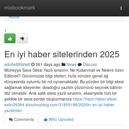
Home
mixbookmark
Togg
navi
Home
1
En iyi haber sitelerinden 2025
adolfe889irw8
561 days ago
News
Discuss
Müheyya Sava Sitesi Yazılı sınavmı: Ne Kullanmalı ve Nelere özen
Edilmeli? Günümüzde bilgi siteleri, hızla vüruten genel ağ
dünyasında oylumlu bir rol oynamaktadır. Bu yüzden bir bilgi sitesi
sağlamak isteyenler, dosdoğru yazılım çözümünü seçmek bâtınin
titiz olmalıdır. Anık salık sitesi yazılı sınavmı, ekseriyetle hızlı bir
şekilde bir sava portalı oluşturmanıza
https://hazir-haber-sitesi-
satin29384.shoutmyblog.com/31855188/2025in-en-iyi-haber-
yazılımları
Comments
Who Upvoted