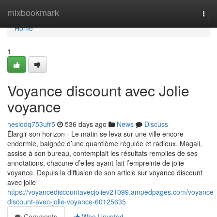
Home
mixbookmark
Togg
navi
Home
1
Voyance discount avec Jolie
voyance
hesiodq753ufr5
536 days ago
News
Discuss
Élargir son horizon - Le matin se leva sur une ville encore
endormie, baignée d’une quantième régulée et radieux. Magali,
assise à son bureau, contemplait les résultats remplies de ses
annotations, chacune d’elles ayant fait l’empreinte de jolie
voyance. Depuis la diffusion de son article sur voyance discount
avec jolie
https://voyancediscountavecjoliev21099.ampedpages.com/voyance-
discount-avec-jolie-voyance-60125635
Comments
Who Upvoted