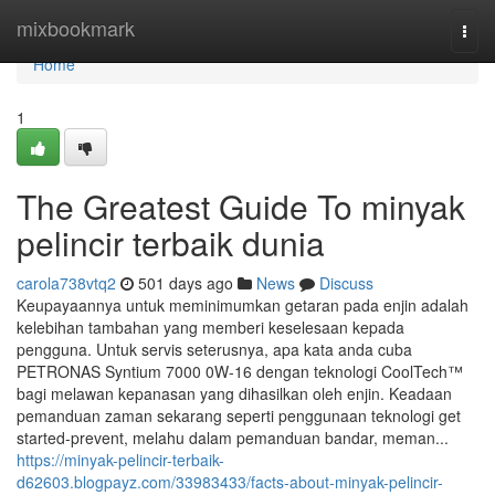
Home
mixbookmark
Togg
navi
Home
1
The Greatest Guide To minyak
pelincir terbaik dunia
carola738vtq2
501 days ago
News
Discuss
Keupayaannya untuk meminimumkan getaran pada enjin adalah
kelebihan tambahan yang memberi keselesaan kepada
pengguna. Untuk servis seterusnya, apa kata anda cuba
PETRONAS Syntium 7000 0W-16 dengan teknologi CoolTech™
bagi melawan kepanasan yang dihasilkan oleh enjin. Keadaan
pemanduan zaman sekarang seperti penggunaan teknologi get
started-prevent, melahu dalam pemanduan bandar, meman...
https://minyak-pelincir-terbaik-
d62603.blogpayz.com/33983433/facts-about-minyak-pelincir-