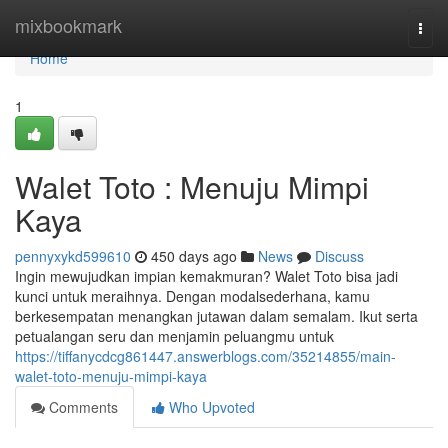
Home
mixbookmark
Togg
navi
Home
1
Walet Toto : Menuju Mimpi
Kaya
pennyxykd599610
450 days ago
News
Discuss
Ingin mewujudkan impian kemakmuran? Walet Toto bisa jadi
kunci untuk meraihnya. Dengan modalsederhana, kamu
berkesempatan menangkan jutawan dalam semalam. Ikut serta
petualangan seru dan menjamin peluangmu untuk
https://tiffanycdcg861447.answerblogs.com/35214855/main-
walet-toto-menuju-mimpi-kaya
Comments
Who Upvoted