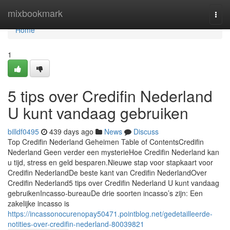
Home
mixbookmark
Togg
navi
Home
1
5 tips over Credifin Nederland
U kunt vandaag gebruiken
billdf0495
439 days ago
News
Discuss
Top Credifin Nederland Geheimen Table of ContentsCredifin
Nederland Geen verder een mysterieHoe Credifin Nederland kan
u tijd, stress en geld besparen.Nieuwe stap voor stapkaart voor
Credifin NederlandDe beste kant van Credifin NederlandOver
Credifin Nederland5 tips over Credifin Nederland U kunt vandaag
gebruikenIncasso-bureauDe drie soorten incasso’s zijn: Een
zakelijke incasso is
https://incassonocurenopay50471.pointblog.net/gedetailleerde-
notities-over-credifin-nederland-80039821