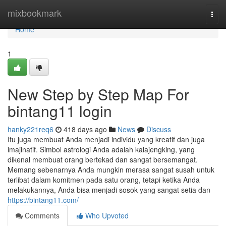
Home
mixbookmark
Togg
navi
Home
1
New Step by Step Map For
bintang11 login
hanky221req6
418 days ago
News
Discuss
Itu juga membuat Anda menjadi individu yang kreatif dan juga
imajinatif. Simbol astrologi Anda adalah kalajengking, yang
dikenal membuat orang bertekad dan sangat bersemangat.
Memang sebenarnya Anda mungkin merasa sangat susah untuk
terlibat dalam komitmen pada satu orang, tetapi ketika Anda
melakukannya, Anda bisa menjadi sosok yang sangat setia dan
https://bintang11.com/
Comments
Who Upvoted