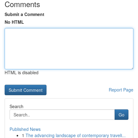
Comments
Submit a Comment
No HTML
HTML is disabled
Report Page
Search
Go
Published News
1
The advancing landscape of contemporary traveli...