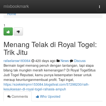
Home
mixbookmark
Togg
navi
Home
1
Menang Telak di Royal Togel:
Trik Jitu
rafaelarsw183064
420 days ago
News
Discuss
Bermain togel memang penuh dengan tantangan, tapi siapa
bilang tak mungkin meraih kemenangan? Di Royal TogelSitus
Judi Togel Reputasi, kamu punya kesempatan besar untuk
meraup keuntunganmembuat profit. Tapi ingat,
https://ezekielrqmn153084.blogstival.com/57298230/raih-
kesuksesan-di-royal-togel-rahasia-ampuh
Comments
Who Upvoted