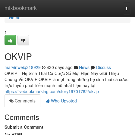
Home
mixbookmark
Togg
navi
Home
1
OKVIP
marvinweiq218929
420 days ago
News
Discuss
OKVIP – Hệ Sinh Thái Cá Cược Số Một Hiện Nay Giới Thiệu
Chung Về OKVIP OKVIP là một trong những hệ sinh thái cá cược
trực tuyến phát triển mạnh mẽ nhất hiện nay tại
https://livebookmarking.com/story19701762/okvip
Comments
Who Upvoted
Comments
Submit a Comment
No HTML