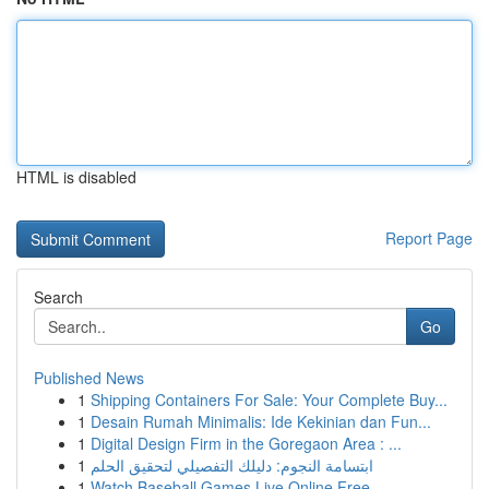
HTML is disabled
Report Page
Search
Go
Published News
1
Shipping Containers For Sale: Your Complete Buy...
1
Desain Rumah Minimalis: Ide Kekinian dan Fun...
1
Digital Design Firm in the Goregaon Area : ...
1
ابتسامة النجوم: دليلك التفصيلي لتحقيق الحلم
1
Watch Baseball Games Live Online Free