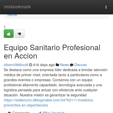
Home
mixbookmark
Togg
navi
Home
1
Equipo Sanitario Profesional
en Accion
oliverx086boz8
416 days ago
News
Discuss
Se destaca como una empresa líder dedicada a brindar atención
médica de primer nivel, orientada tanto a particulares como a
grandes eventos o empresas. Contamos con un equipo
profesional altamente capacitado, tecnología avanzada y una
logística pensada para actuar con eficiencia ante cualquier
situación. Nuestra misión es garantizar la seguridad
https://reidwmznz.idblogmaker.com/34752111/medicina-
preventiva-en-espectaculos
Comments
Who Upvoted