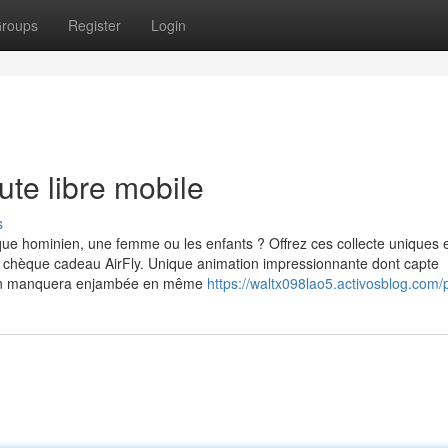
roups
Register
Login
te libre mobile
s
que hominien, une femme ou les enfants ? Offrez ces collecte uniques 
 chèque cadeau AirFly. Unique animation impressionnante dont capte
 rien manquera enjambée en même
https://waltx098lao5.activosblog.com/p