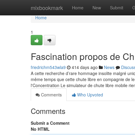
Home
mixbookmark
Home
New
Submit
G
Home
1
Fascination propos de Chu
friedrichm543wla9
414 days ago
News
Discus
​A cette recherche d’rare hommage insolite malgré uni
même temps que cette chute libre en compagnie de le
l'Concentration Le simulateur de chute libre mobile
Comments
Who Upvoted
Comments
Submit a Comment
No HTML