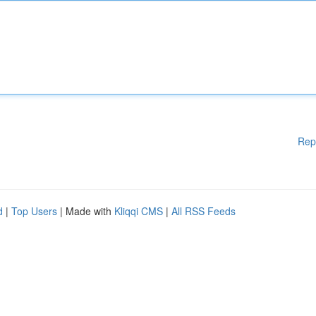
Rep
d
|
Top Users
| Made with
Kliqqi CMS
|
All RSS Feeds