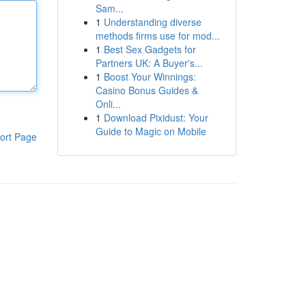
Sam...
1
Understanding diverse
methods firms use for mod...
1
Best Sex Gadgets for
Partners UK: A Buyer's...
1
Boost Your Winnings:
Casino Bonus Guides &
Onli...
1
Download Pixidust: Your
Guide to Magic on Mobile
ort Page