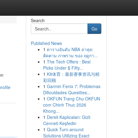
Search
Go
Published News
1
ตารางอันดับ NBA ล่าสุด:
ติดตาม ภาพรวม ของ ฤดูกา...
1
The Tech Offers : Best
Picks Under $ Fifty...
1
K8体育：最新赛事资讯与精
en
彩回顾
1
Garmin Fenix 7: Problemas
rofile
Dificuldades Questões...
1
OKFUN Trang Chu OKFUN
com Chinh Thuc 2026
Khong...
1
Dereli Kaplıcaları: Gizli
Cenneti Keşfedin
1
Quick Turn-around
Solutions Utilizing Exact