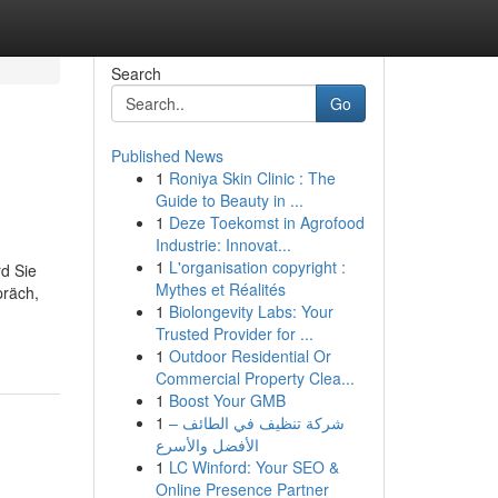
Search
Go
Published News
1
Roniya Skin Clinic : The
Guide to Beauty in ...
1
Deze Toekomst in Agrofood
Industrie: Innovat...
1
L'organisation copyright :
d Sie
Mythes et Réalités
präch,
1
Biolongevity Labs: Your
Trusted Provider for ...
1
Outdoor Residential Or
Commercial Property Clea...
1
Boost Your GMB
1
شركة تنظيف في الطائف –
الأفضل والأسرع
1
LC Winford: Your SEO &
Online Presence Partner