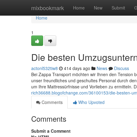
Home
mixbookmark
Home
New
Submit
G
Home
1
Die besten Umzugsunte
actonl532tiw8
414 days ago
News
Discuss
Bei Zappa Transport möchten wir Ihnen den Tension b
unser freundliches und geschultes Personal durch de
um Ihre Mattressürfnisse und Vorlieben zu ermitteln. 
rich36688.blogofchange.com/36100153/die-besten-
Comments
Who Upvoted
Comments
Submit a Comment