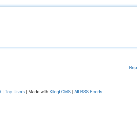
Rep
d
|
Top Users
| Made with
Kliqqi CMS
|
All RSS Feeds