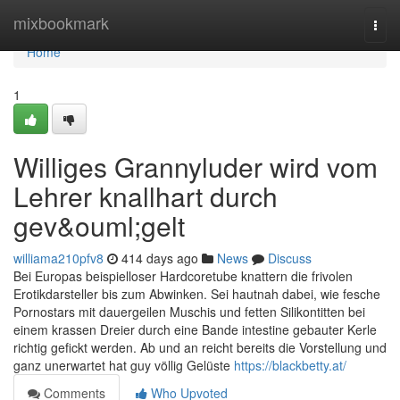
Home
mixbookmark
Togg
navi
Home
1
Williges Grannyluder wird vom
Lehrer knallhart durch
gev&ouml;gelt
williama210pfv8
414 days ago
News
Discuss
Bei Europas beispielloser Hardcoretube knattern die frivolen
Erotikdarsteller bis zum Abwinken. Sei hautnah dabei, wie fesche
Pornostars mit dauergeilen Muschis und fetten Silikontitten bei
einem krassen Dreier durch eine Bande intestine gebauter Kerle
richtig gefickt werden. Ab und an reicht bereits die Vorstellung und
ganz unerwartet hat guy völlig Gelüste
https://blackbetty.at/
Comments
Who Upvoted