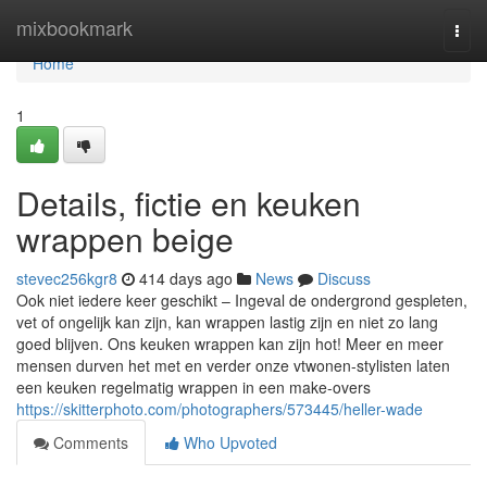
Home
mixbookmark
Togg
navi
Home
1
Details, fictie en keuken
wrappen beige
stevec256kgr8
414 days ago
News
Discuss
Ook niet iedere keer geschikt – Ingeval de ondergrond gespleten,
vet of ongelijk kan zijn, kan wrappen lastig zijn en niet zo lang
goed blijven. Ons keuken wrappen kan zijn hot! Meer en meer
mensen durven het met en verder onze vtwonen-stylisten laten
een keuken regelmatig wrappen in een make-overs
https://skitterphoto.com/photographers/573445/heller-wade
Comments
Who Upvoted