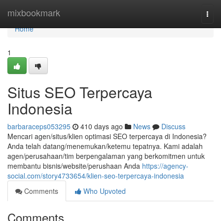
Home
mixbookmark
Togg
navi
Home
1
Situs SEO Terpercaya
Indonesia
barbaraceps053295
410 days ago
News
Discuss
Mencari agen/situs/klien optimasi SEO terpercaya di Indonesia?
Anda telah datang/menemukan/ketemu tepatnya. Kami adalah
agen/perusahaan/tim berpengalaman yang berkomitmen untuk
membantu bisnis/website/perushaan Anda
https://agency-
social.com/story4733654/klien-seo-terpercaya-indonesia
Comments
Who Upvoted
Comments