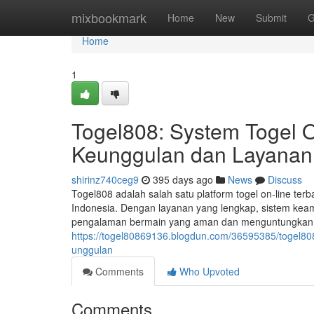
Home
mixbookmark
Home
New
Submit
G
Home
1
Togel808: System Togel O
Keunggulan dan Layanan
shirinz740ceg9
395 days ago
News
Discuss
Togel808 adalah salah satu platform togel on-line terb
Indonesia. Dengan layanan yang lengkap, sistem keam
pengalaman bermain yang aman dan menguntungkan. 
https://togel80869136.blogdun.com/36595385/togel80
unggulan
Comments
Who Upvoted
Comments