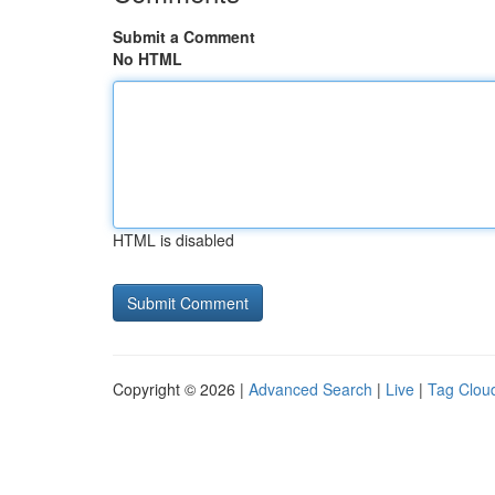
Submit a Comment
No HTML
HTML is disabled
Copyright © 2026 |
Advanced Search
|
Live
|
Tag Clou