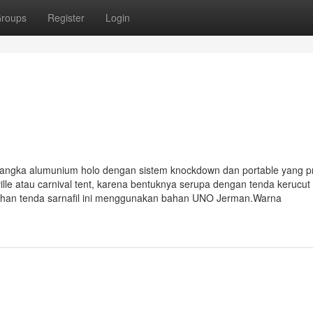
roups
Register
Login
angka alumunium holo dengan sistem knockdown dan portable yang pr
lle atau carnival tent, karena bentuknya serupa dengan tenda kerucut
Bahan tenda sarnafil ini menggunakan bahan UNO Jerman.Warna