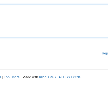
Rep
d
|
Top Users
| Made with
Kliqqi CMS
|
All RSS Feeds