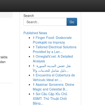
Search
Go
Published News
1
Finger Food: Doskonałe
Przekąski na Imprezę
1
Tailored Electrical Solutions
Provided by a Lan...
1
OmeglatV.net: A Detailed
aktis
Analysis
 dan
1
نقل عفش المدينة المنورة:
دليل شامل للخدمات والأ...
1
Encuentra el Cobertura de
Vehículo Ideal en ...
1
Aasimar Sorcerers: Divine
Magic and Celestial B...
1
Soi Cầu Cặp Xỉu Chủ
XSMT: Thủ Thuật Chốt
Bảng...