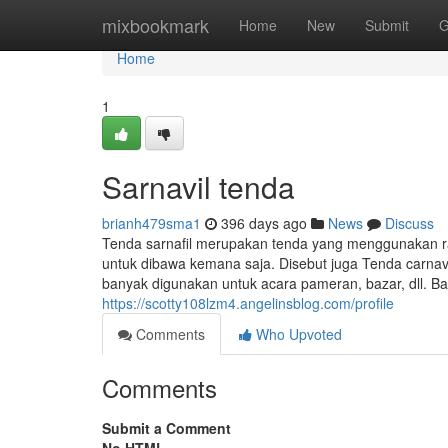
Home
mixbookmark
Home
New
Submit
G
Home
1
Sarnavil tenda
brianh479sma1
396 days ago
News
Discuss
Tenda sarnafil merupakan tenda yang menggunakan r
untuk dibawa kemana saja. Disebut juga Tenda carnavi
banyak digunakan untuk acara pameran, bazar, dll. 
https://scotty108lzm4.angelinsblog.com/profile
Comments
Who Upvoted
Comments
Submit a Comment