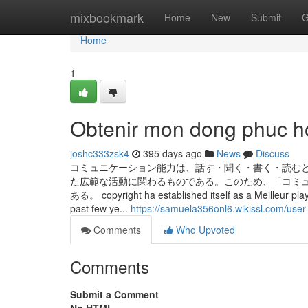
Home
mixbookmark
Home
New
Submit
G
Home
1
Obtenir mon dong phuc h
joshc333zsk4
395 days ago
News
Discuss
コミュニケーション能力は、話す・聞く・書く・読む
た広範な活動に関わるものである。このため、「コミ
ある。 copyright ha established itself as a Meilleur playe
past few ye...
https://samuela356onl6.wikissl.com/user
Comments
Who Upvoted
Comments
Submit a Comment