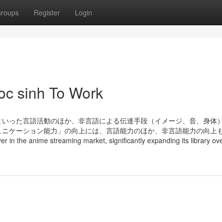
roups
Register
Login
oc sinh To Work
といった言語活動のほか、非言語による伝達手段（イメージ、音、身体
ュニケーション能力」の向上には、言語能力のほか、非言語能力の向上
r in the anime streaming market, significantly expanding its library ov