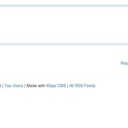
Rep
d
|
Top Users
| Made with
Kliqqi CMS
|
All RSS Feeds