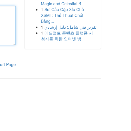
Magic and Celestial B...
1
Soi Cầu Cặp Xỉu Chủ
XSMT: Thủ Thuật Chốt
Bảng...
1
تقرير فني شامل: دليل إرشادي
1
애드얼트 콘텐츠 플랫폼 시
청자를 위한 인터넷 방...
ort Page