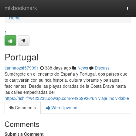
Home
mixbookmark
Togg
navi
Home
1
Portugal
tiannaozsf579091
388 days ago
News
Discuss
Sumérgete en el encanto de España y Portugal, dos países que
te cautivarán con su rica historia, cultura vibrante y paisajes
fascinantes. Desde las playas doradas de la Costa Brava hasta
las calles empedradas del
https://rishiifrw423233.qowap.com/94959920/un-viaje-inolvidable
Comments
Who Upvoted
Comments
Submit a Comment