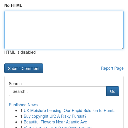
No HTML
HTML is disabled
Report Page
Search
Go
Published News
1
UK Moisture Leasing: Our Rapid Solution to Humi...
1
Buy copyright UK: A Risky Pursuit?
1
Beautiful Flowers Near Atlantic Ave
1
סוויטות מושלמים לזוגות : הכתבה המלא