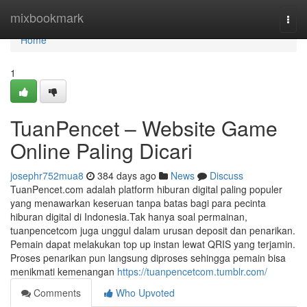
Home
mixbookmark
Togg
navi
Home
1
TuanPencet – Website Game
Online Paling Dicari
josephr752mua8
384 days ago
News
Discuss
TuanPencet.com adalah platform hiburan digital paling populer
yang menawarkan keseruan tanpa batas bagi para pecinta
hiburan digital di Indonesia.Tak hanya soal permainan,
tuanpencetcom juga unggul dalam urusan deposit dan penarikan.
Pemain dapat melakukan top up instan lewat QRIS yang terjamin.
Proses penarikan pun langsung diproses sehingga pemain bisa
menikmati kemenangan
https://tuanpencetcom.tumblr.com/
Comments
Who Upvoted