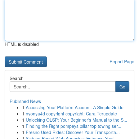
HTML is disabled
Report Page
Search
Go
Published News
1
Accessing Your Platform Account: A Simple Guide
1
nyonya4d copyright copyright: Cara Terupdate
1
Unlocking OLSP: Your Beginner's Manual to the S...
1
Finding the Right pompeys pillar top towing ser...
1
Fresno Used Rides: Discover Your Transporta...
1
Sydney-Based Web Agencies: Enhance Your