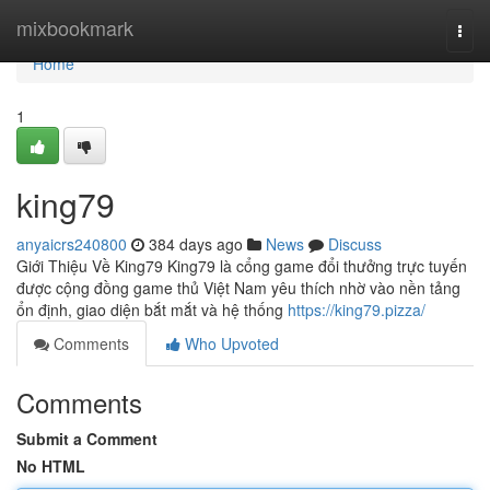
Home
mixbookmark
Togg
navi
Home
1
king79
anyaicrs240800
384 days ago
News
Discuss
Giới Thiệu Về King79 King79 là cổng game đổi thưởng trực tuyến
được cộng đồng game thủ Việt Nam yêu thích nhờ vào nền tảng
ổn định, giao diện bắt mắt và hệ thống
https://king79.pizza/
Comments
Who Upvoted
Comments
Submit a Comment
No HTML