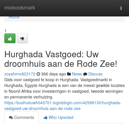
Home
mixbookmark
Togg
navi
Home
1
Hurghada Vastgoed: Uw
droomhuis aan de Rode Zee!
zoyafvmx823172
366 days ago
News
Discuss
Gids voor vastgoed te koop in Hurghada: Vastgoedmarkt in
Hurghada, Egypte Hurghada is een van de meest gewilde locaties
in Noord-Afrika voor investeringen in vastgoed, tweede woningen
en permanente verhuizing.
https://bushratuwh043701.loginblogin.com/42598130/hurghada-
vastgoed-uw-droomhuis-aan-de-rode-zee
Comments
Who Upvoted