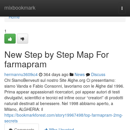
Home
mixbookmark
Togg
navi
Home
1
New Step by Step Map For
farmapram
hermannu360tkc4
364 days ago
News
Discuss
Chi SiamoBenveuti sul nostro Site Alghe.org Ci presentiamo:
siamo Vanda e Fabio Consonni, lavoriamo con le Alghe dal 1996.
Prima appear appassionati ricercatori, poi appear autori di testi
divulgativi, scientifici e tecnici ed infine occur “creatori” di prodotti
naturali destinati al benessere. Nel 1998 abbiamo aperto, a
Milano, ALGHERIA: il
https://bookmarkforest.com/story19967498/top-farmapram-2mg-
secrets
Comments
Who Upvoted