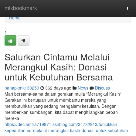
Home
mixbookmark
Togg
navi
Home
1
Salurkan Cintamu Melalui
Merangkul Kasih: Donasi
untuk Kebutuhan Bersama
nanapkmk130259
362 days ago
News
Discuss
Mari bersama-sama dalam gerakan mulia "Merangkul Kasih".
Gerakan ini bertujuan untuk membantu mereka yang
membutuhkan yang sedang mengalami kesulitan. Dengan
memberikan sumbangan, kita dapat menghilangkan beban
mereka
https://declanftra719871.ssnblog.com/34782913/tunjukkan-
kepedulianmu-melalui-merangkul-kasih-donasi-untuk-kebutuhan-