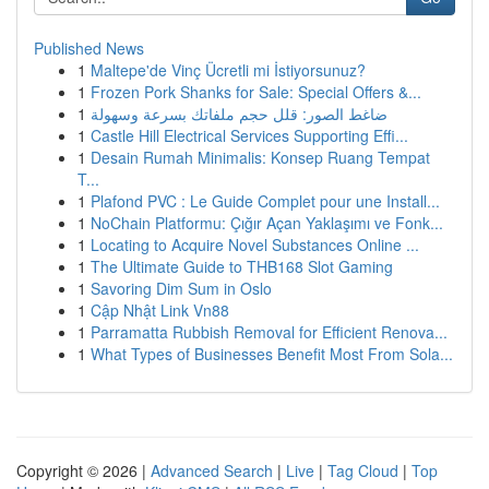
Published News
1
Maltepe'de Vinç Ücretli mi İstiyorsunuz?
1
Frozen Pork Shanks for Sale: Special Offers &...
1
ضاغط الصور: قلل حجم ملفاتك بسرعة وسهولة
1
Castle Hill Electrical Services Supporting Effi...
1
Desain Rumah Minimalis: Konsep Ruang Tempat
T...
1
Plafond PVC : Le Guide Complet pour une Install...
1
NoChain Platformu: Çığır Açan Yaklaşımı ve Fonk...
1
Locating to Acquire Novel Substances Online ...
1
The Ultimate Guide to THB168 Slot Gaming
1
Savoring Dim Sum in Oslo
1
Cập Nhật Link Vn88
1
Parramatta Rubbish Removal for Efficient Renova...
1
What Types of Businesses Benefit Most From Sola...
Copyright © 2026 |
Advanced Search
|
Live
|
Tag Cloud
|
Top