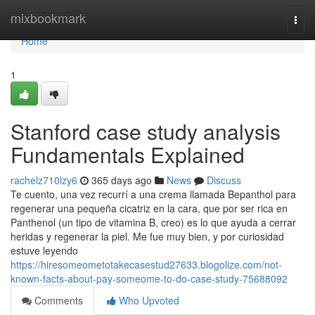
Home
mixbookmark
Togg
navi
Home
1
Stanford case study analysis
Fundamentals Explained
rachelz710lzy6
365 days ago
News
Discuss
Te cuento, una vez recurrí a una crema llamada Bepanthol para
regenerar una pequeña cicatriz en la cara, que por ser rica en
Panthenol (un tipo de vitamina B, creo) es lo que ayuda a cerrar
heridas y regenerar la piel. Me fue muy bien, y por curiosidad
estuve leyendo
https://hiresomeometotakecasestud27633.blogolize.com/not-
known-facts-about-pay-someome-to-do-case-study-75688092
Comments
Who Upvoted