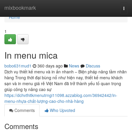
Home
mixbookmark
Togg
navi
Home
1
In menu mica
bobo631mud1
360 days ago
News
Discuss
Dịch vụ thiết kế menu và in ấn nhanh – Biện pháp nâng tầm nhãn
hàng Trong thời đại bùng nổ như hiện nay, thiết kế menu khách
sạn và in menu giá rẻ Việt Nam đã trở thành yếu tố quan trọng
giúp công ty nâng cao sự
https://dchvthitkmenutrngi11098.azzablog.com/36942442/in-
menu-nhựa-chất-lượng-cao-cho-nhà-hàng
Comments
Who Upvoted
Comments