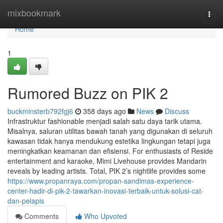
Home
mixbookmark
Togg
navi
Home
1
Rumored Buzz on PIK 2
buckminsterb792fgj6
358 days ago
News
Discuss
Infrastruktur fashionable menjadi salah satu daya tarik utama.
Misalnya, saluran utilitas bawah tanah yang digunakan di seluruh
kawasan tidak hanya mendukung estetika lingkungan tetapi juga
meningkatkan keamanan dan efisiensi. For enthusiasts of Reside
entertainment and karaoke, Mimi Livehouse provides Mandarin
reveals by leading artists. Total, PIK 2’s nightlife provides some
https://www.propanraya.com/propan-sandimas-experience-
center-hadir-di-pik-2-tawarkan-inovasi-terbaik-untuk-solusi-cat-
dan-pelapis
Comments
Who Upvoted