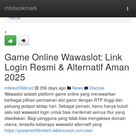
Home
mixbookmark
Togg
navi
Home
1
Game Online Wawaslot: Link
Login Resmi & Alternatif Aman
2025
milesu036bny2
356 days ago
News
Discuss
Wawaslot adalah platform game online yang menawarkan
berbagai pilihan permainan slot gacor dengan RTP tinggi dan
peluang jackpot setiap hari. Sebagai pemain, kamu hanya butuh
satu kali wawaslot login untuk bisa menikmati semua fitur yang
disediakan. Bagi pengguna yang tidak bisa mengakses domain
utama, tersedia beberapa wawaslot alternatif yang
https://yasserw356mke5.wikiexcerpt.com/user