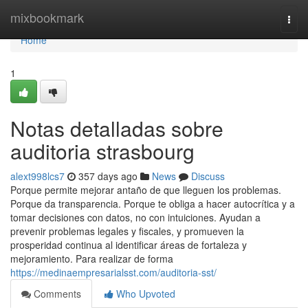
Home
mixbookmark
Togg
navi
Home
1
Notas detalladas sobre
auditoria strasbourg
alext998lcs7
357 days ago
News
Discuss
Porque permite mejorar antaño de que lleguen los problemas.
Porque da transparencia. Porque te obliga a hacer autocrítica y a
tomar decisiones con datos, no con intuiciones. Ayudan a
prevenir problemas legales y fiscales, y promueven la
prosperidad continua al identificar áreas de fortaleza y
mejoramiento. Para realizar de forma
https://medinaempresarialsst.com/auditoria-sst/
Comments
Who Upvoted