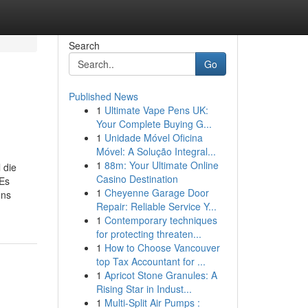
Search
Go
Published News
1
Ultimate Vape Pens UK:
Your Complete Buying G...
1
Unidade Móvel Oficina
Móvel: A Solução Integral...
1
88m: Your Ultimate Online
 die
Casino Destination
 Es
1
Cheyenne Garage Door
ens
Repair: Reliable Service Y...
1
Contemporary techniques
for protecting threaten...
1
How to Choose Vancouver
top Tax Accountant for ...
1
Apricot Stone Granules: A
Rising Star in Indust...
1
Multi-Split Air Pumps :