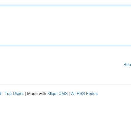
Rep
d
|
Top Users
| Made with
Kliqqi CMS
|
All RSS Feeds