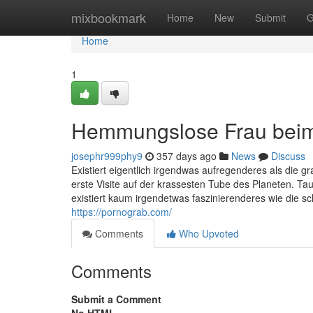
Home
mixbookmark
Home
New
Submit
G
Home
1
Hemmungslose Frau beim
josephr999phy9
357 days ago
News
Discuss
Existiert eigentlich irgendwas aufregenderes als die g
erste Visite auf der krassesten Tube des Planeten.
existiert kaum irgendetwas faszinierenderes wie die s
https://pornograb.com/
Comments
Who Upvoted
Comments
Submit a Comment