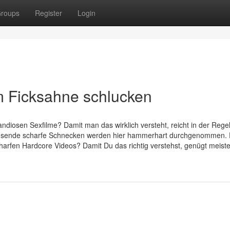
roups
Register
Login
 Ficksahne schlucken
randiosen Sexfilme? Damit man das wirklich versteht, reicht in der Regel
 Tausende scharfe Schnecken werden hier hammerhart durchgenommen.
charfen Hardcore Videos? Damit Du das richtig verstehst, genügt meist