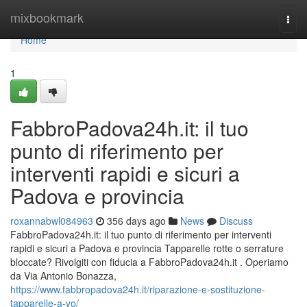
Home
mixbookmark
Togg
navi
Home
1
FabbroPadova24h.it: il tuo
punto di riferimento per
interventi rapidi e sicuri a
Padova e provincia
roxannabwl084963
356 days ago
News
Discuss
FabbroPadova24h.it: il tuo punto di riferimento per interventi
rapidi e sicuri a Padova e provincia Tapparelle rotte o serrature
bloccate? Rivolgiti con fiducia a FabbroPadova24h.it . Operiamo
da Via Antonio Bonazza,
https://www.fabbropadova24h.it/riparazione-e-sostituzione-
tapparelle-a-vo/