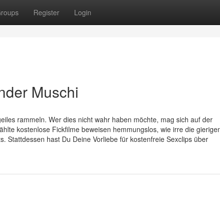
roups
Register
Login
onder Muschi
eiles rammeln. Wer dies nicht wahr haben möchte, mag sich auf der
te kostenlose Fickfilme beweisen hemmungslos, wie irre die gierigen
ts. Stattdessen hast Du Deine Vorliebe für kostenfreie Sexclips über