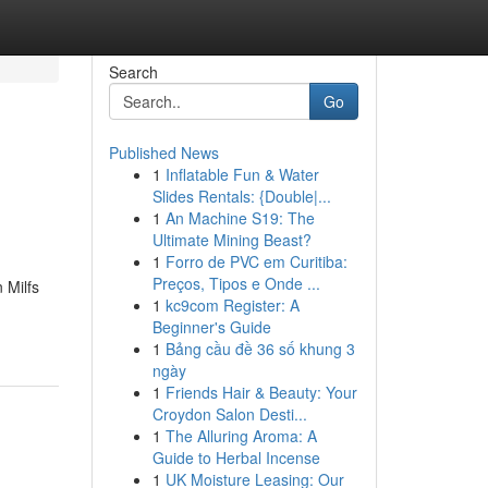
Search
Go
Published News
1
Inflatable Fun & Water
Slides Rentals: {Double|...
1
An Machine S19: The
Ultimate Mining Beast?
1
Forro de PVC em Curitiba:
Preços, Tipos e Onde ...
 Milfs
1
kc9com Register: A
Beginner's Guide
1
Bảng cầu đề 36 số khung 3
ngày
1
Friends Hair & Beauty: Your
Croydon Salon Desti...
1
The Alluring Aroma: A
Guide to Herbal Incense
1
UK Moisture Leasing: Our