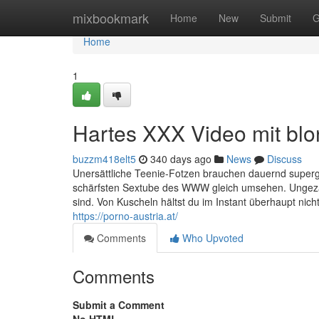
Home
mixbookmark
Home
New
Submit
G
Home
1
Hartes XXX Video mit bl
buzzm418elt5
340 days ago
News
Discuss
Unersättliche Teenie-Fotzen brauchen dauernd superg
schärfsten Sextube des WWW gleich umsehen. Ungezähl
sind. Von Kuscheln hältst du im Instant überhaupt nich
https://porno-austria.at/
Comments
Who Upvoted
Comments
Submit a Comment