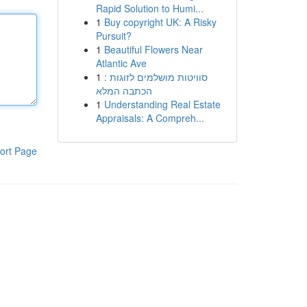
Rapid Solution to Humi...
1
Buy copyright UK: A Risky
Pursuit?
1
Beautiful Flowers Near
Atlantic Ave
1
סוויטות מושלמים לזוגות :
הכתבה המלא
1
Understanding Real Estate
Appraisals: A Compreh...
ort Page