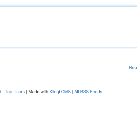
Rep
d
|
Top Users
| Made with
Kliqqi CMS
|
All RSS Feeds