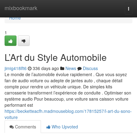
Home
mixbookmark
Togg
navi
Home
1
L’Art du Style Automobile
jimig418lft6
336 days ago
News
Discuss
Le monde de l’automobile évolue rapidement . Que vous soyez
fan de audio voiture ou adepte de jantes auto , chaque détail
compte pour rendre un véhicule unique. De simples kits
carrosserie transforment l’expérience de conduite . Optimiser son
système audio Pour beaucoup, une voiture sans caisson voiture
performant est
https://becketteacfh.madmouseblog.com/17815257/l-art-du-sono-
voiture
Comments
Who Upvoted