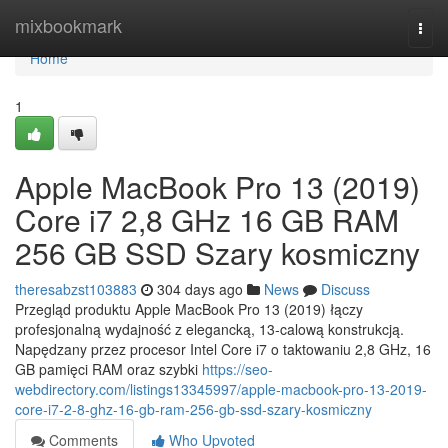
Home
mixbookmark
Togg
navi
Home
1
Apple MacBook Pro 13 (2019)
Core i7 2,8 GHz 16 GB RAM
256 GB SSD Szary kosmiczny
theresabzst103883
304 days ago
News
Discuss
Przegląd produktu Apple MacBook Pro 13 (2019) łączy
profesjonalną wydajność z elegancką, 13-calową konstrukcją.
Napędzany przez procesor Intel Core i7 o taktowaniu 2,8 GHz, 16
GB pamięci RAM oraz szybki
https://seo-
webdirectory.com/listings13345997/apple-macbook-pro-13-2019-
core-i7-2-8-ghz-16-gb-ram-256-gb-ssd-szary-kosmiczny
Comments
Who Upvoted