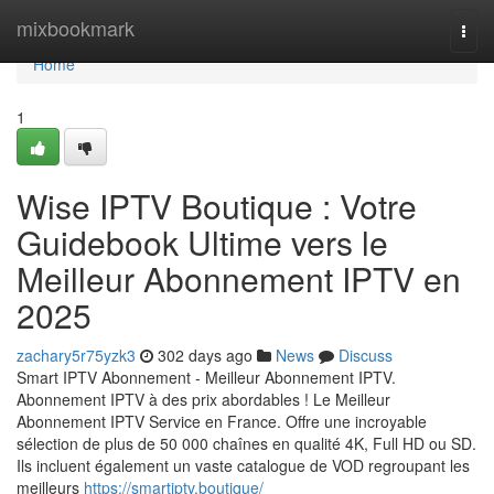
Home
mixbookmark
Togg
navi
Home
1
Wise IPTV Boutique : Votre
Guidebook Ultime vers le
Meilleur Abonnement IPTV en
2025
zachary5r75yzk3
302 days ago
News
Discuss
Smart IPTV Abonnement - Meilleur Abonnement IPTV.
Abonnement IPTV à des prix abordables ! Le Meilleur
Abonnement IPTV Service en France. Offre une incroyable
sélection de plus de 50 000 chaînes en qualité 4K, Full HD ou SD.
Ils incluent également un vaste catalogue de VOD regroupant les
meilleurs
https://smartiptv.boutique/