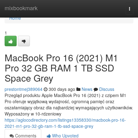
Home
mixbookmark
Togg
navi
Home
1
MacBook Pro 16 (2021) M1
Pro 32 GB RAM 1 TB SSD
Space Grey
prestontmej389064
300 days ago
News
Discuss
Przegląd produktu Apple MacBook Pro 16 (2021) z czipem M1
Pro oferuje wyjątkową wydajność, ogromną pamięć oraz
oszałamiający obraz dla najbardziej wymagających użytkowników.
Wyposażony w 10-rdzeniowy
https://aglocodirectory.com/listings13358330/macbook-pro-16-
2021-m1-pro-32-gb-ram-1-tb-ssd-space-grey
Comments
Who Upvoted