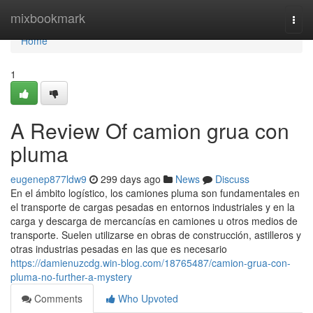
Home
mixbookmark
Togg
navi
Home
1
A Review Of camion grua con
pluma
eugenep877ldw9
299 days ago
News
Discuss
En el ámbito logístico, los camiones pluma son fundamentales en
el transporte de cargas pesadas en entornos industriales y en la
carga y descarga de mercancías en camiones u otros medios de
transporte. Suelen utilizarse en obras de construcción, astilleros y
otras industrias pesadas en las que es necesario
https://damienuzcdg.win-blog.com/18765487/camion-grua-con-
pluma-no-further-a-mystery
Comments
Who Upvoted