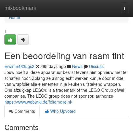
Home
mixbookmark
Togg
navi
Home
1
Een beoordeling van raam tint
erwinm483ugs2
295 days ago
News
Discuss
Jouw hoeft al deze apparatuur beslist tevens niet opnieuw met te
schaffen hoor. Zolang ze alsnog echt werken kun je door middel
van wrapfolie alle elementen in je keuken uitstekend wrappen.
Ons afzuigkap LEGO® is a trademark of the LEGO Group ofwel
companies. The LEGO group does not sponsor, authorize
https://www.webwiki.de/foliemolie.nl/
Comments
Who Upvoted
Comments