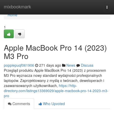
Home
mixbookmark
Togg
navi
Home
1
Apple MacBook Pro 14 (2023)
M3 Pro
poppiepuqf061906
271 days ago
News
Discuss
Przegląd produktu Apple MacBook Pro 14 (2023) z procesorem
M3 Pro wyznacza nowy standard wydajności profesjonalnych
laptopów. Zaprojektowany z myślą o twórcach, deweloperach i
zaawansowanych użytkownikach,
https://http-
directory.com/listings13369029/apple-macbook-pro-14-2023-m3-
pro
Comments
Who Upvoted