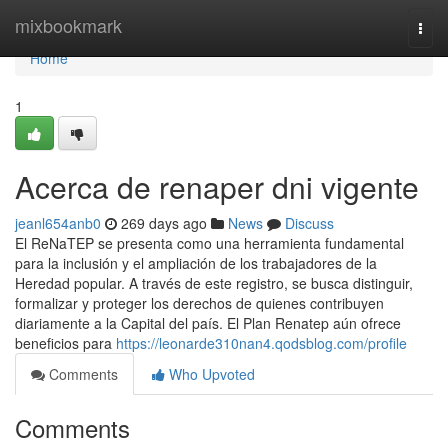
Home
mixbookmark
Togg
navi
Home
1
Acerca de renaper dni vigente
jeanl654anb0
269 days ago
News
Discuss
El⁣ ReNaTEP se presenta como ‍una ⁣herramienta fundamental
para la inclusión y el ampliación de los trabajadores de la
Heredad popular. ⁣A través de este registro,⁣ se busca distinguir,
formalizar y proteger los derechos de quienes contribuyen
diariamente a la Capital del país. El Plan Renatep aún ofrece
beneficios para
https://leonarde310nan4.qodsblog.com/profile
Comments
Who Upvoted
Comments