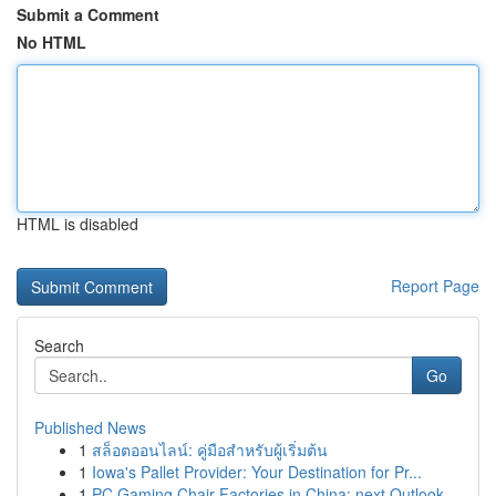
Submit a Comment
No HTML
HTML is disabled
Report Page
Search
Go
Published News
1
สล็อตออนไลน์: คู่มือสำหรับผู้เริ่มต้น
1
Iowa's Pallet Provider: Your Destination for Pr...
1
PC Gaming Chair Factories in China: next Outlook