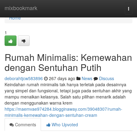
Home
mixbookmark
Togg
navi
Home
1
Rumah Minimalis: Kemewahan
dengan Sentuhan Putih
deborahtjcw583896
267 days ago
News
Discuss
Keindahan rumah minimalis tak hanya terletak pada desainnya
yang simpel dan fungsional, tetapi juga pada sentuhan akhir yang
mampu menaikan kelasnya. Salah satu pilihan menarik adalah
dengan menggunakan warna krem
https://maemvae974284.blogginaway.com/39048307/rumah-
minimalis-kemewahan-dengan-sentuhan-cream
Comments
Who Upvoted