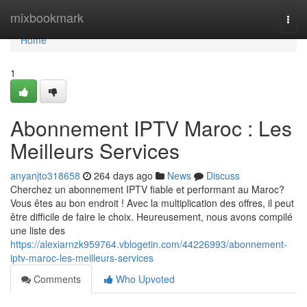
Home
mixbookmark
Togg
navi
Home
1
Abonnement IPTV Maroc : Les
Meilleurs Services
anyanjto318658
264 days ago
News
Discuss
Cherchez un abonnement IPTV fiable et performant au Maroc?
Vous êtes au bon endroit ! Avec la multiplication des offres, il peut
être difficile de faire le choix. Heureusement, nous avons compilé
une liste des
https://alexiarnzk959764.vblogetin.com/44226993/abonnement-
iptv-maroc-les-meilleurs-services
Comments
Who Upvoted