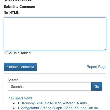
Submit a Comment
No HTML
HTML is disabled
Report Page
Search
Go
Published News
1
Harmony Small Self-Filling Waterer: A Auto...
1
Mengetahui Grating Dilapisi Seng: Keunggulan da...