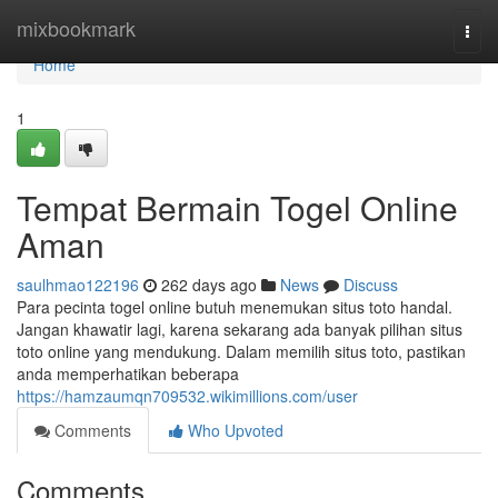
Home
mixbookmark
Togg
navi
Home
1
Tempat Bermain Togel Online
Aman
saulhmao122196
262 days ago
News
Discuss
Para pecinta togel online butuh menemukan situs toto handal.
Jangan khawatir lagi, karena sekarang ada banyak pilihan situs
toto online yang mendukung. Dalam memilih situs toto, pastikan
anda memperhatikan beberapa
https://hamzaumqn709532.wikimillions.com/user
Comments
Who Upvoted
Comments